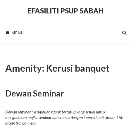
Skip
to
EFASILITI PSUP SABAH
content
Sistem
tempahan
fasiliti
MENU
guna
sama
KPKPS
Amenity:
Kerusi banquet
Dewan Seminar
Dewan seminar merupakan ruang tertutup yang sesuai untuk
mengadakan majlis, seminar dan kursus dengan kapasiti maksimum 150
orang (tanpa meja).