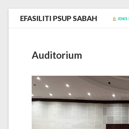
Skip
EFASILITI PSUP SABAH
to
JENIS 
content
Sistem
tempahan
fasiliti
guna
sama
KPKPS
Auditorium