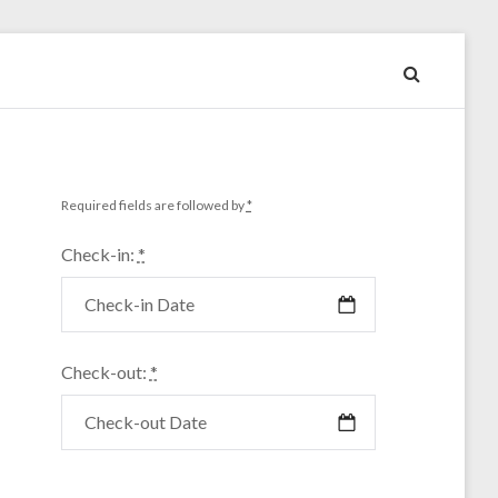
Required fields are followed by
*
Check-in:
*
Check-out:
*